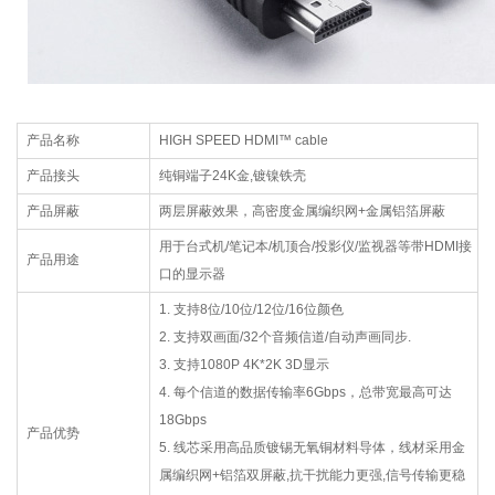
产品名称
HIGH SPEED HDMI™ cable
产品接头
纯铜端子24K金,镀镍铁壳
产品屏蔽
两层屏蔽效果，高密度金属编织网+金属铝箔屏蔽
用于台式机/笔记本/机顶合/投影仪/监视器等带HDMI接
产品用途
口的显示器
1. 支持8位/10位/12位/16位颜色
2. 支持双画面/32个音频信道/自动声画同步.
3. 支持1080P 4K*2K 3D显示
4. 每个信道的数据传输率6Gbps，总带宽最高可达
18Gbps
产品优势
5. 线芯采用高品质镀锡无氧铜材料导体，线材采用金
属编织网+铝箔双屏蔽,抗干扰能力更强,信号传输更稳